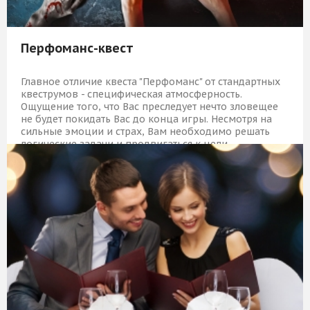
Перфоманс-квест
Главное отличие квеста "Перфоманс" от стандартных
квеструмов - специфическая атмосферность.
Ощущение того, что Вас преследует нечто зловещее
не будет покидать Вас до конца игры. Несмотря на
сильные эмоции и страх, Вам необходимо решать
логические задачи и продвигаться к цели.
6 489 Р
КУПИТЬ