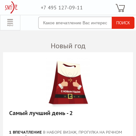
+7 495 127-09-11
Ваша Корзина
Для неё
обрать набор
Все наборы
Новый год
Для него
Для двоих
Экстрим
SPA
По поводу
ля компании
Самый лучший день - 2
товые наборы
рпоративные
1 ВПЕЧАТЛЕНИЕ
В НАБОРЕ ВИЗАЖ, ПРОГУЛКА НА РЕЧНОМ