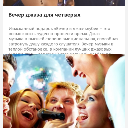
Вечер джаза для четверых
Изысканный подарок «Вечер в джаз-клубе» — это
возможность чудесно провести время. Джаз –
музыка в высшей степени эмоциональная, способная
затронуть душу каждого слушателя. Вечер музыки в
теплой обстановке, в компании лучших джазовых
музыкантов — тот самый специальный, особенный
случай для встречи с близкими людьми и редкий,
уникальный подарок, которого в Москве, пожалуй,
больше и не найти.
15 809 Р
КУПИТЬ