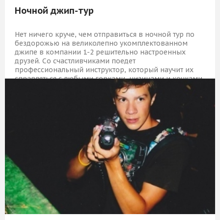
Ночной джип-тур
Нет ничего круче, чем отправиться в ночной тур по
бездорожью на великолепно укомплектованном
джипе в компании 1-2 решительно настроенных
друзей. Со счастливчиками поедет
профессиональный инструктор, который научит их
справляться с любыми горками, низинами и кочками.
27 509 Р
КУПИТЬ