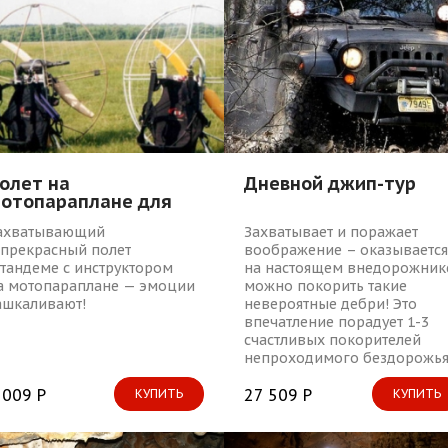
улететь!
олет на
Дневной джип-тур
отопараплане для
воих
ахватывающий
Захватывает и поражает
 прекрасный полет
воображение – оказывается
 тандеме с инструктором
на настоящем внедорожник
а мотопараплане — эмоции
можно покорить такие
ашкаливают!
невероятные дебри! Это
впечатление порадует 1-3
счастливых покорителей
непроходимого бездорожья
Машина – улучшенный и
 009 Р
дополненный УАЗ-3151,
27 509 Р
КУПИТЬ
КУПИТЬ
инструктор – настоящий
профи экстра-класса!