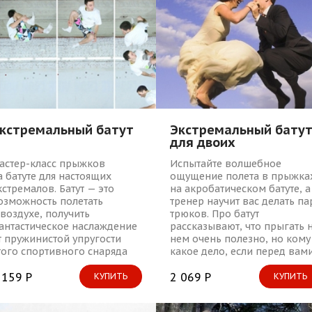
кстремальный батут
Экстремальный бату
для двоих
астер-класс прыжков
Испытайте волшебное
а батуте для настоящих
ощущение полета в прыжка
кстремалов. Батут — это
на акробатическом батуте, а
озможность полетать
тренер научит вас делать па
 воздухе, получить
трюков. Про батут
антастическое наслаждение
рассказывают, что прыгать 
т пружинистой упругости
нем очень полезно, но кому
того спортивного снаряда
какое дело, если перед вам
 от гибкости собственных
уже натянут упругий круг, и
ышц. А еще это отличный
 159 Р
можно наступить на его
2 069 Р
КУПИТЬ
КУПИТЬ
ренажер для любителей
пружинистую поверхность
кстремального спорта!
прямо сейчас, оттолкнуться 