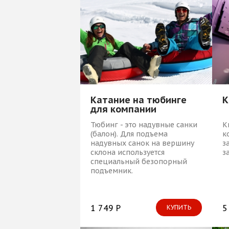
Катание на тюбинге
К
для компании
Тюбинг - это надувные санки
К
(балон). Для подъема
к
надувных санок на вершину
з
склона используется
з
специальный безопорный
подъемник.
1 749 Р
5
КУПИТЬ