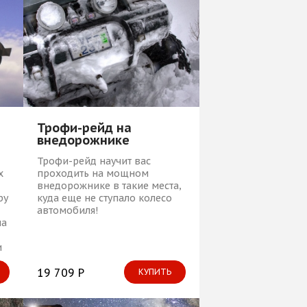
т
Трофи-рейд на
внедорожнике
Трофи-рейд научит вас
х
проходить на мощном
внедорожнике в такие места,
ру
куда еще не ступало колесо
автомобиля!
на
и
19 709 Р
КУПИТЬ
и