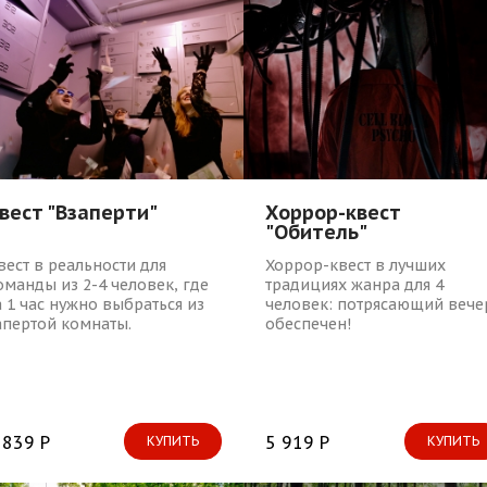
вест "Взаперти"
Хоррор-квест
"Обитель"
вест в реальности для
Хоррор-квест в лучших
оманды из 2-4 человек, где
традициях жанра для 4
а 1 час нужно выбраться из
человек: потрясающий вече
апертой комнаты.
обеспечен!
 839 Р
5 919 Р
КУПИТЬ
КУПИТЬ