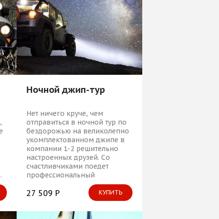
Ночной джип-тур
Нет ничего круче, чем
,
отправиться в ночной тур по
е
бездорожью на великолепно
укомплектованном джипе в
компании 1-2 решительно
настроенных друзей. Со
счастливчиками поедет
.
профессиональный
инструктор, который научит
их справляться с любыми
27 509 Р
КУПИТЬ
горками, низинами и
кочками.