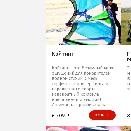
Кайтинг
П
м
д
Кайтинг – это безумный микс
З
ощущений для покорителей
и
водной стихии. Смесь
в
серфинга, виндсерфинга и
н
парашютного спорта –
з
невероятный коктейль
впечатлений и эмоций!
Стоимость сертификата на
обучение кайтингу столь
привлекательна, что
6 709 Р
8
КУПИТЬ
возникает соблазн: не
подарить ли его самому себе,
оставив на время земные