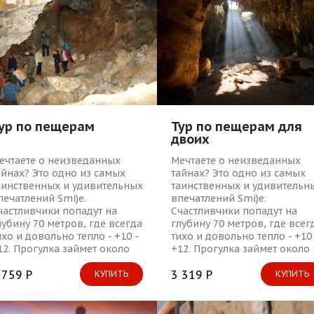
ур по пещерам
Тур по пещерам для
двоих
ечтаете о неизведанных
Мечтаете о неизведанных
айнах? Это одно из самых
тайнах? Это одно из самых
аинственных и удивительных
таинственных и удивительн
печатлений Smi)e.
впечатлений Smi)e.
частливчики попадут на
Счастливчики попадут на
лубину 70 метров, где всегда
глубину 70 метров, где всег
ихо и довольно тепло - +10 -
тихо и довольно тепло - +10 
12. Прогулка займет около
+12. Прогулка займет около
яти часов. Они смогут
пяти часов. Они смогут
смотреть много-много
 759 Р
осмотреть много-много
3 319 Р
КУПИТЬ
КУПИТЬ
ещер, гротов, ходов и лазов
пещер, гротов, ходов и лаз
 оказывается, это целый
– оказывается, это целый
ир!
мир!