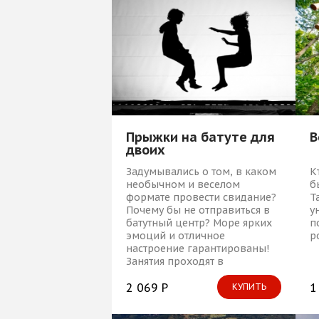
Прыжки на батуте для
В
двоих
Задумывались о том, в каком
К
необычном и веселом
б
формате провести свидание?
Т
Почему бы не отправиться в
у
батутный центр? Море ярких
п
эмоций и отличное
р
настроение гарантированы!
Занятия проходят в
специализированном
помещении под
2 069 Р
1
КУПИТЬ
руководством опытного
тренера, занятие в группе.