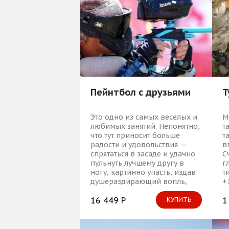
дела?! Или все-таки
осчастливить друга?
Пейнтбол с друзьями
Т
Это одно из самых веселых и
М
любимых занятий. Непонятно,
т
что тут приносит больше
т
радости и удовольствия —
в
спрятаться в засаде и удачно
С
пульнуть лучшему другу в
г
ногу, картинно упасть, издав
т
душераздирающий вопль,
+
или уже после игры азартно
п
обсудить бой и вспомнить
16 449 Р
о
1
КУПИТЬ
острые моменты.
п
–
м