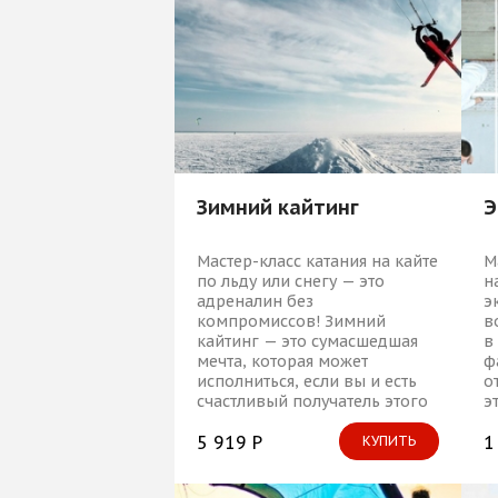
Зимний кайтинг
Э
Мастер-класс катания на кайте
М
по льду или снегу — это
н
адреналин без
э
компромиссов! Зимний
в
кайтинг — это сумасшедшая
в
мечта, которая может
ф
исполниться, если вы и есть
о
счастливый получатель этого
э
подарка впечатления Smi)e.
и
5 919 Р
м
1
КУПИТЬ
т
э