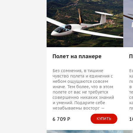
Полет на планере
П
Без сомнения, в тишине
Е
чувство полета и единения с
к
небом ощущаются совсем
п
иначе. Тем более, что в этом
в
полете от вас не требуется
т
совершенно никаких знаний
с
и умений. Подарите себе
к
незабываемы восторг —
п
полет на планере!
ч
6 709 Р
т
1
КУПИТЬ