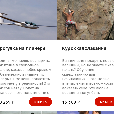
рогулка на планере
Курс скалолазания
сли ты мечтаешь воспарить,
Вы мечтаете покорять новы
ак птица в свободном
вершины, но не знаете с чег
олете, касаясь небес крылом
начать? Обучение
 безмятежной тишине, то
скалолазанию для
еперь ты можешь воплотить
начинающих — это новые
вою мечту в реальность! Это
впечатления и возможность
ак сон наяву. Полет на
доказать себе, что любые
ланере — это поистине ни с
вершины могут быть
ем несравнимое чувство
покорены!
ишины и легкости.
0 259 Р
13 309 Р
КУПИТЬ
КУПИТЬ