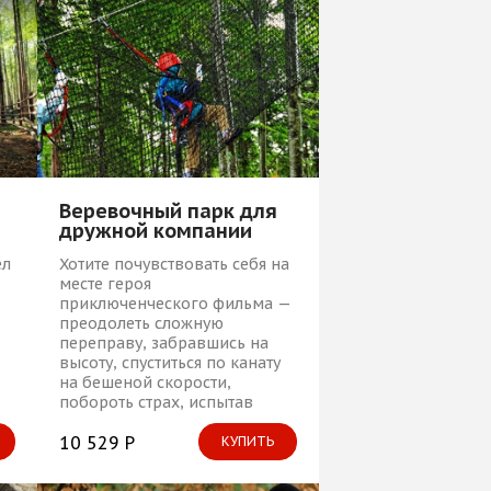
Веревочный парк для
дружной компании
Хотите почувствовать себя на
ел
месте героя
приключенческого фильма —
преодолеть сложную
переправу, забравшись на
высоту, спуститься по канату
на бешеной скорости,
побороть страх, испытав
адреналин? Для этого нужно
всего лишь посетить
10 529 Р
КУПИТЬ
веревочный парк!