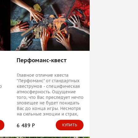
Перфоманс-квест
Главное отличие квеста
"Перфоманс" от стандартных
р
квеструмов - специфическая
атмосферность. Ощущение
того, что Вас преследует нечто
зловещее не будет покидать
Вас до конца игры. Несмотря
на сильные эмоции и страх,
Вам необходимо решать
логические задачи и
6 489 Р
КУПИТЬ
продвигаться к цели.