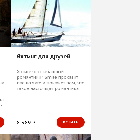
Яхтинг для друзей
Хотите бесшабашной
романтики? Smile прокатит
вас на яхте и покажет вам, что
ых
такое настоящая романтика.
да
-
8 389 Р
КУПИТЬ
ов