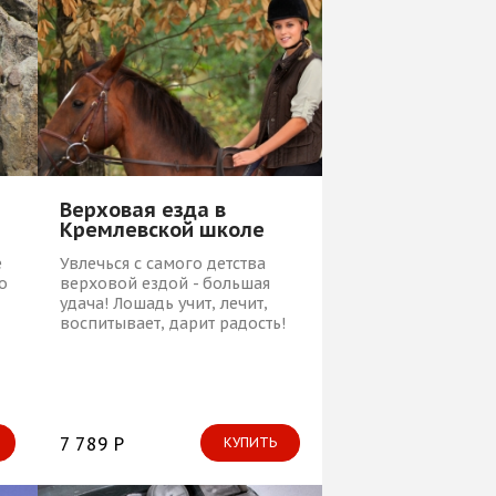
Верховая езда в
Кремлевской школе
е
Увлечься с самого детства
о
верховой ездой - большая
удача! Лошадь учит, лечит,
воспитывает, дарит радость!
7 789 Р
КУПИТЬ