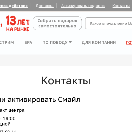
срок действия
Доставка
Активировать подарок
Контакты
Собрать подарок
!
самостоятельно
СТРИМ
SPA
ПО ПОВОДУ
ДЛЯ КОМПАНИИ
ГО
Контакты
ли активировать Смайл
акт центра:
 - 18:00
одной