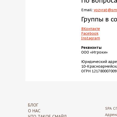
По вопроса
Email:
vozvrat@smi
Группы в с
ВКонтакте
Facebook
Instagram
Реквизиты
ООО «Игроки»
Юридический адрес
10-Красноармейска
ОГРН 121780007009
БЛОГ
SPA
С
О НАС
Адрен
ЧТО ТАКОЕ СМАЙЛ