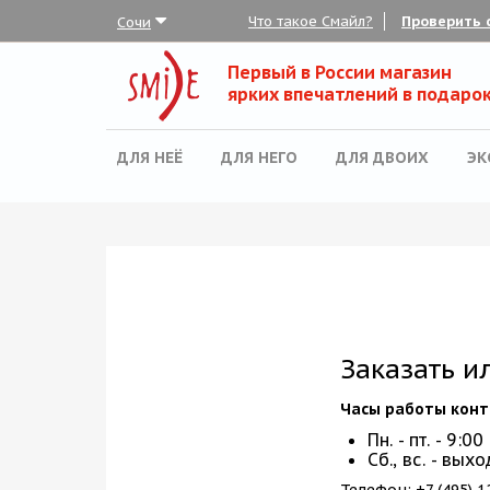
Что такое Смайл?
Проверить 
Сочи
Для неё
Первый в России магазин
обрать набор
ярких впечатлений в подарок
Все наборы
ДЛЯ НЕЁ
ДЛЯ НЕГО
ДЛЯ ДВОИХ
ЭК
Для него
Для двоих
Экстрим
SPA
По поводу
Заказать и
ля компании
Часы работы конт
товые наборы
Пн. - пт. - 9:00
рпоративные
Сб., вс. - вых