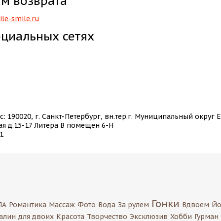
м возврата
le-smile.ru
оциальных сетях
: 190020, г. Санкт-Петербург, вн.тер.г. Муниципальный округ
я д.15-17 Литера В помещен 6-Н
1
Гонки
ПА
Романтика
Массаж
Фото
Вода
За рулем
Вдвоем
Йо
алин
для двоих
Красота
Творчество
Эксклюзив
Хобби
Гурман