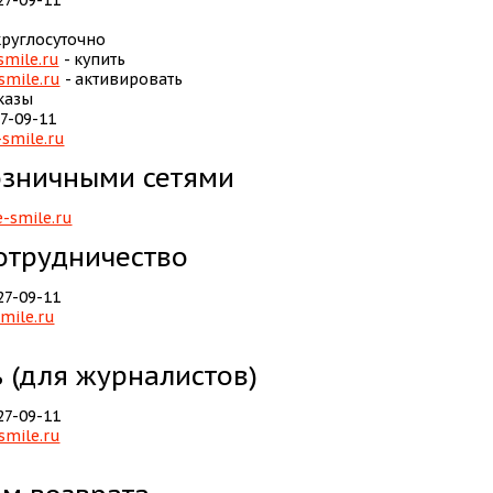
27-09-11
круглосуточно
mile.ru
- купить
smile.ru
- активировать
казы
7-09-11
smile.ru
озничными сетями
-smile.ru
отрудничество
27-09-11
mile.ru
 (для журналистов)
27-09-11
smile.ru